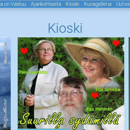
lla on Vastuu
Ajankohtaista
Kioski
Kuvagalleria
Uutise
Kioski