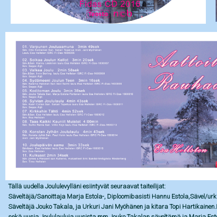
Tällä uudella Joululevylläni esiintyvät seuraavat taiteilijat:
Säveltäjä/Sanoittaja Marja Estola-, Diploomibasisti Hannu Estola,Sävel/urkut
Säveltäjä Jouko Takala, ja Urkuri Jani Myöhänen ja kitara Topi Hartikainen.L
sekä uusia Joululauluja,uusista mm.Jouko Takalan säveltämä ja Marja Est