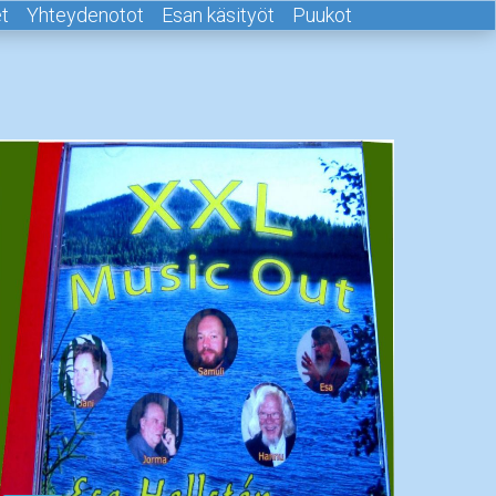
t
Yhteydenotot
Esan käsityöt
Puukot