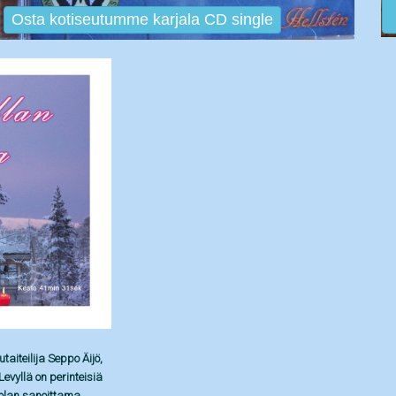
Osta kotiseutumme karjala CD single
aiteilija Seppo Äijö,
evyllä on perinteisiä
olan sanoittama