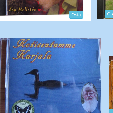
Os
Osta