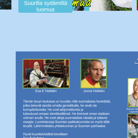
Suurilla sydämillä
luomua